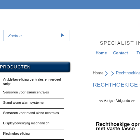
Home
Contact
T
PRODUCTEN
Home
Rechthoekige
Artiklelbeveiliging centrales en verdeel
RECHTHOEKIGE 
strips
Sensoren voor alarmcentrales
<< Vorige
-
Volgende >>
Stand alone alarmsystemen
Sensoren voor stand alone centrales
Displaybeveiliging mechanisch
Rechthoekige opr
met vaste lasso
Kledingbeveiliging