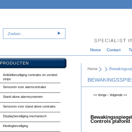
Home
Contact
T
PRODUCTEN
Home
Bewakingsspi
Artiklelbeveiliging centrales en verdeel
BEWAKINGSSPIE
strips
Sensoren voor alarmcentrales
<< Vorige
-
Volgende >>
Stand alone alarmsystemen
Sensoren voor stand alone centrales
Displaybeveiliging mechanisch
Bewakingsspiegel
Controls plafond 
Kledingbeveiliging