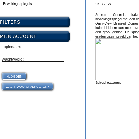
Bewakingsspiegels
SK-360-24
Se-kure Controls hal
bewakingsspiegel met een d
FILTERS
Omni-View Mirrored Domes 
hulpmiddel om een goed over
een groot gebied. De spie
MIJN ACCOUNT
graden gezichtsveld van het
Loginnaam:
Wachtwoord:
Spiegel catalogus