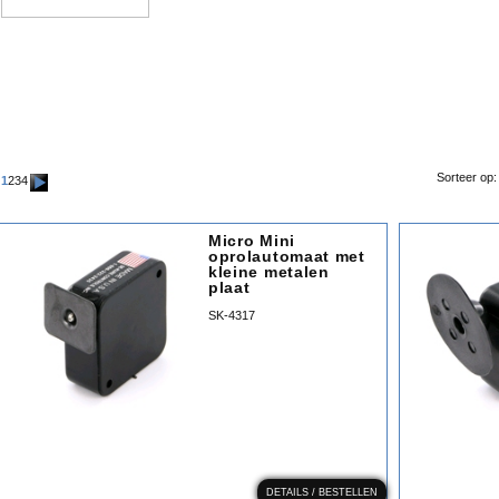
Sorteer op
1
2
3
4
Micro Mini
oprolautomaat met
kleine metalen
plaat
SK-4317
DETAILS / BESTELLEN