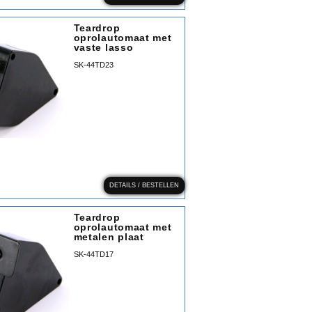
Teardrop
oprolautomaat met
vaste lasso
SK-44TD23
DETAILS / BESTELLEN
Teardrop
oprolautomaat met
metalen plaat
SK-44TD17