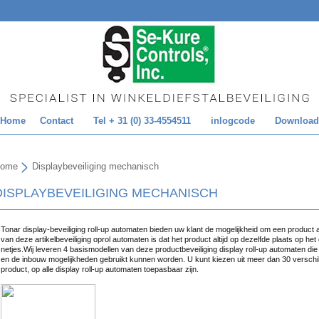
Home
Contact
Tel + 31 (0) 33-4554511
inlogcode
Download
ome
Displaybeveiliging mechanisch
DISPLAYBEVEILIGING MECHANISCH
Tonar display-beveiliging roll-up automaten bieden uw klant de mogelijkheid om een product 
van deze artikelbeveiliging oprol automaten is dat het product altijd op dezelfde plaats op het di
netjes.Wij leveren 4 basismodellen van deze productbeveiliging display roll-up automaten die
en de inbouw mogelijkheden gebruikt kunnen worden. U kunt kiezen uit meer dan 30 verschill
product, op alle display roll-up automaten toepasbaar zijn.