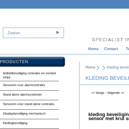
Home
Contact
T
PRODUCTEN
Home
kleding bevei
Artiklelbeveiliging centrales en verdeel
KLEDING BEVEI
strips
Sensoren voor alarmcentrales
<< Vorige
-
Volgende >>
Stand alone alarmsystemen
Sensoren voor stand alone centrales
Displaybeveiliging mechanisch
kleding beveiligi
sensor met krul 
Kledingbeveiliging