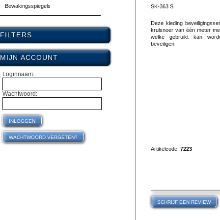
Bewakingsspiegels
SK-363 S
Deze kleding beveiligingsse
krulsnoer van één meter me
FILTERS
welke gebruikt kan wor
beveiligen
MIJN ACCOUNT
Loginnaam:
Wachtwoord:
Artikelcode:
7223