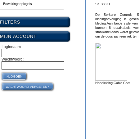
Bewakingsspiegels
SK-383 U
De Se-kure Controls SK
kledingbeveiliging is ges
FILTERS
kleding.Aan beide zijde van
kunnen 8 staalkabels wor
staalkabel doos wordt gelev
MIJN ACCOUNT
om de doos aan een rek te m
Loginnaam:
Wachtwoord:
Handleiding Cable Coat