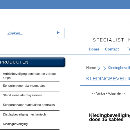
Home
Contact
T
PRODUCTEN
Home
Kledingbeveil
Artiklelbeveiliging centrales en verdeel
KLEDINGBEVEILI
strips
Sensoren voor alarmcentrales
<< Vorige
-
Volgende >>
Stand alone alarmsystemen
Sensoren voor stand alone centrales
Displaybeveiliging mechanisch
Kledingbeveiligin
doos 16 kables
Kledingbeveiliging