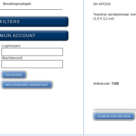
Bewakingsspiegels
SK-44TD18
Teardrop oprolautomaat met 
(1,9 X 3,2 cm)
FILTERS
MIJN ACCOUNT
Loginnaam:
Wachtwoord:
Artikelcode:
7158