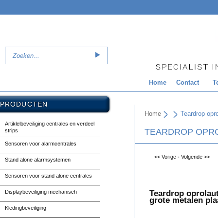
Home
Contact
T
PRODUCTEN
Home
Teardrop opr
Artiklelbeveiliging centrales en verdeel
TEARDROP OPRO
strips
Sensoren voor alarmcentrales
<< Vorige
-
Volgende >>
Stand alone alarmsystemen
Sensoren voor stand alone centrales
Displaybeveiliging mechanisch
Teardrop oprolau
grote metalen pla
Kledingbeveiliging