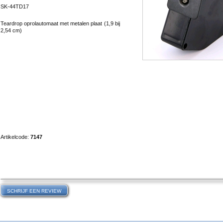
SK-44TD17
Teardrop oprolautomaat met metalen plaat (1,9 bij
2,54 cm)
Artikelcode:
7147